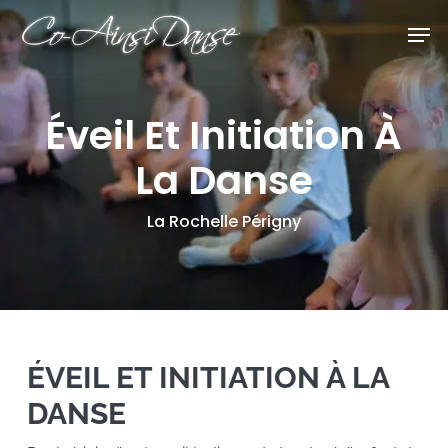
Skip
Men
to
Close
main
Menu
content
Éveil Et Initiation À
La Danse
La Rochelle Périgny
ÉVEIL ET INITIATION À LA
DANSE