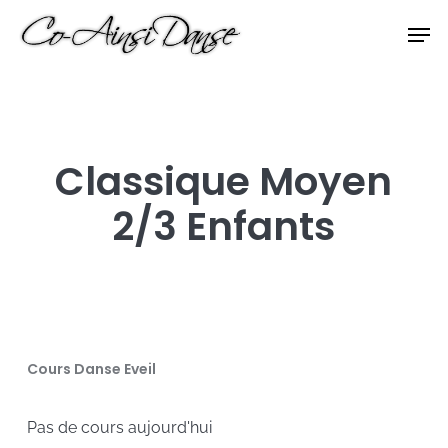
Skip
Men
to
Close
main
Menu
content
Classique Moyen
2/3 Enfants
Cours Danse Eveil
Pas de cours aujourd'hui