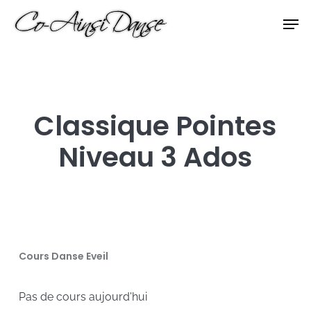
Skip
Men
to
Close
main
Menu
content
Classique Pointes
Niveau 3 Ados
Cours Danse Eveil
Pas de cours aujourd'hui