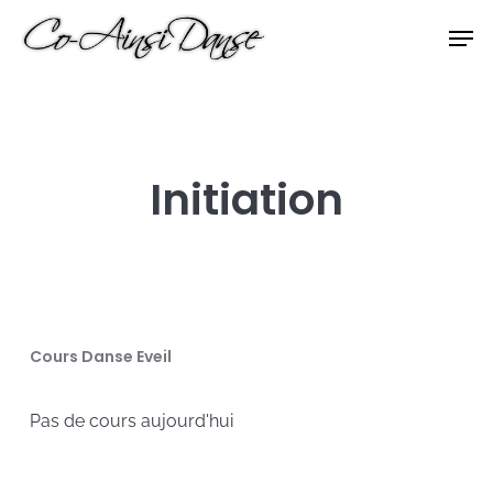
Skip
Men
to
Close
main
Menu
content
Initiation
Cours Danse Eveil
Pas de cours aujourd'hui