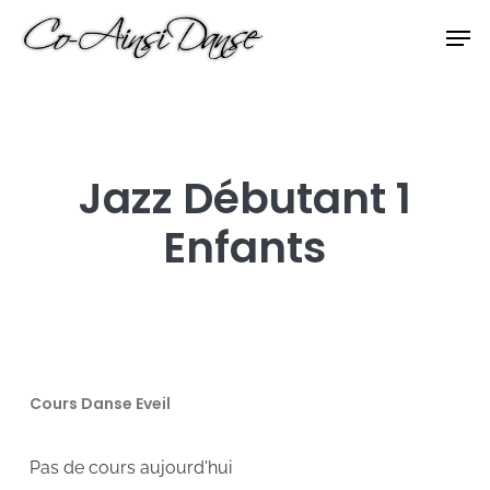
Skip
Men
to
Close
main
Menu
content
Jazz Débutant 1
Enfants
Cours Danse Eveil
Pas de cours aujourd'hui