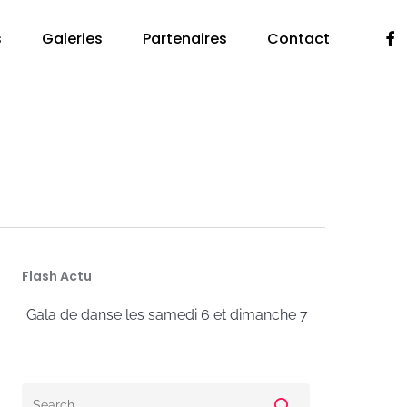
Fac
s
Galeries
Partenaires
Contact
Flash Actu
a de danse les samedi 6 et dimanche 7 juillet 2024 à l’Espac