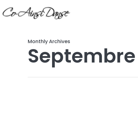
Skip
to
main
content
Monthly Archives
Septembre
Résultats
29e