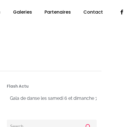
Fac
s
Galeries
Partenaires
Contact
Flash Actu
ala de danse les samedi 6 et dimanche 7 juillet 2024 à l’Esp